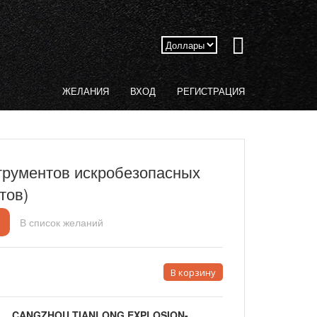
ЖЕЛАНИЯ
ВХОД
РЕГИСТРАЦИЯ
трументов искробезопасных
тов)
В список желаний
CANGZHOU TIANLONG EXPLOSION-