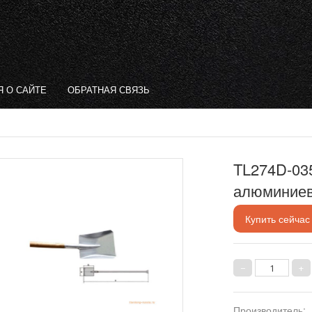
 О САЙТЕ
ОБРАТНАЯ СВЯЗЬ
TL274D-03
алюминиев
Купить сейчас
Производитель
: